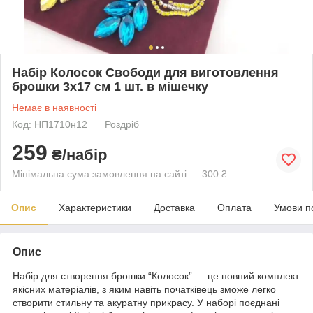
Набір Колосок Свободи для виготовлення
брошки 3х17 см 1 шт. в мішечку
Немає в наявності
Код: НП1710н12
Роздріб
259
₴/набір
Мінімальна сума замовлення на сайті — 300 ₴
Опис
Характеристики
Доставка
Оплата
Умови п
Опис
Набір для створення брошки “Колосок” — це повний комплект
якісних матеріалів, з яким навіть початківець зможе легко
створити стильну та акуратну прикрасу. У наборі поєднані