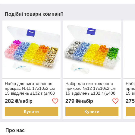
Подібні товари компанії
Набір для виготовлення
Набір для виготовлення
Набі
прикрас №11 17х10х2 см
прикрас №12 17х10х2 см
прик
15 відділень ±132 г (±408
15 відділень ±132 г (±408
15 в
шт.)
шт.)
шт.)
282
279
275
₴/набір
₴/набір
Купити
Купити
Про нас