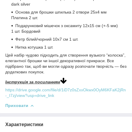
dark silver
Основа для брошки шпилька 2 отвори 25х4 мм
Платина 2 шт.
Подарунковий мішечок з оксамиту 12х15 см (+-5 мм)
1 шт. Бордовий
Фетр білий/чорний 10х7 см 1 шт.
Нитка котушка 1 шт.
Цей набір чудово підходить для створення вузького “колоска”,
елегантної брошки чи іншої декоративної прикраси. Все
підібрано так, щоб ви могли одразу розпочати творчість — без
додаткових покупок.
Інструкція за посиланням
https://drive.google.com/file/d/1iD7z0sZxxOkwx0OyM6KFaK2jRn
-_I7zj/view?usp=drive_link
Приховати
Характеристики