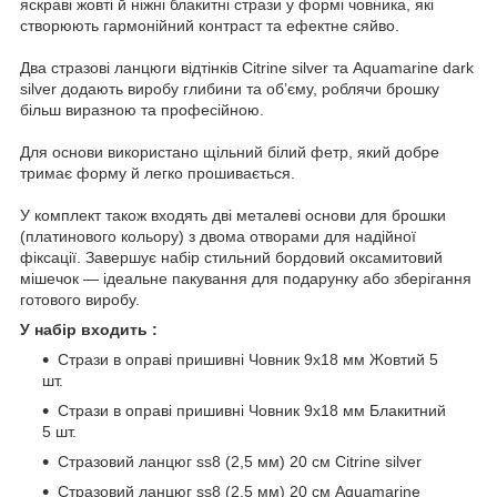
яскраві жовті й ніжні блакитні стрази у формі човника, які
створюють гармонійний контраст та ефектне сяйво.
Два стразові ланцюги відтінків Citrine silver та Aquamarine dark
silver додають виробу глибини та об’єму, роблячи брошку
більш виразною та професійною.
Для основи використано щільний білий фетр, який добре
тримає форму й легко прошивається.
У комплект також входять дві металеві основи для брошки
(платинового кольору) з двома отворами для надійної
фіксації. Завершує набір стильний бордовий оксамитовий
мішечок — ідеальне пакування для подарунку або зберігання
готового виробу.
У набір входить :
Стрази в оправі пришивні Човник 9х18 мм Жовтий 5
шт.
Стрази в оправі пришивні Човник 9х18 мм Блакитний
5 шт.
Стразовий ланцюг ss8 (2,5 мм) 20 см Сitrine silver
Стразовий ланцюг ss8 (2,5 мм) 20 см Aquamarine