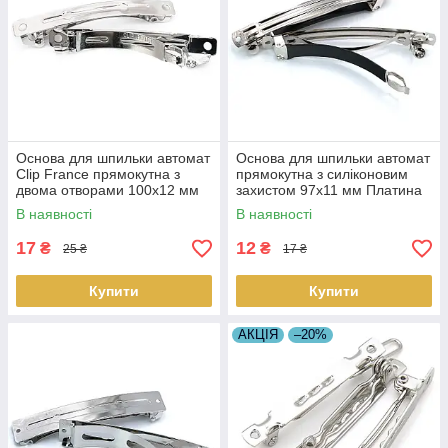
Основа для шпильки автомат
Основа для шпильки автомат
Clip France прямокутна з
прямокутна з силіконовим
двома отворами 100х12 мм
захистом 97х11 мм Платина
Платина 1 шт.
1 шт.
В наявності
В наявності
17
12
₴
₴
25 ₴
17 ₴
Купити
Купити
АКЦІЯ
–20%