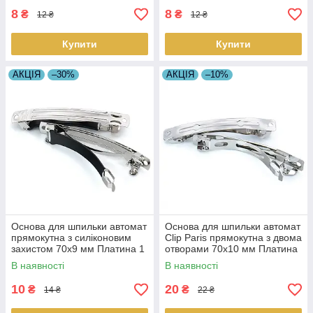
8
8
₴
₴
12 ₴
12 ₴
Купити
Купити
АКЦІЯ
–30%
АКЦІЯ
–10%
Основа для шпильки автомат
Основа для шпильки автомат
прямокутна з силіконовим
Clip Paris прямокутна з двома
захистом 70х9 мм Платина 1
отворами 70х10 мм Платина
шт.
1 шт.
В наявності
В наявності
10
20
₴
₴
14 ₴
22 ₴