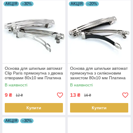
АКЦІЯ
–30%
АКЦІЯ
–20%
Основа для шпильки автомат
Основа для шпильки автомат
Clip Paris прямокутна з двома
прямокутна з силіконовим
отворами 80х10 мм Платина
захистом 80х10 мм Платина
1 шт.
1 шт.
В наявності
В наявності
9
13
₴
₴
12 ₴
16 ₴
Купити
Купити
АКЦІЯ
–30%