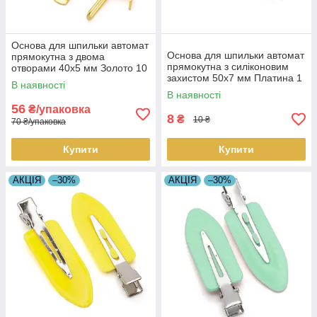
Основа для шпильки автомат
Основа для шпильки автомат
прямокутна з двома
прямокутна з силіконовим
отворами 40х5 мм Золото 10
захистом 50х7 мм Платина 1
шт.
В наявності
шт.
В наявності
56
₴/упаковка
8
₴
10 ₴
70 ₴/упаковка
Купити
Купити
АКЦІЯ
–30%
АКЦІЯ
–30%