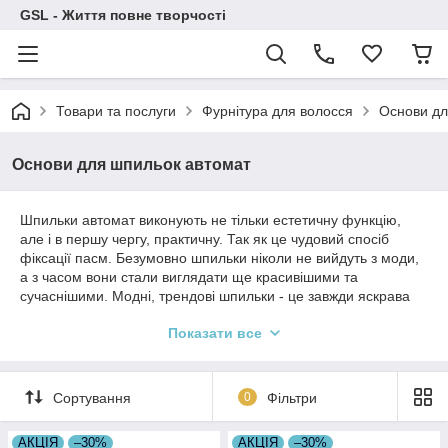
GSL - Життя повне творчості
Товари та послуги
Фурнітура для волосся
Основи дл
Основи для шпильок автомат
Шпильки автомат виконують не тільки естетичну функцію,
але і в першу чергу, практичну. Так як це чудовий спосіб
фіксації пасм. Безумовно шпильки ніколи не вийдуть з моди,
а з часом вони стали виглядати ще красивішими та
сучаснішими. Модні, трендові шпильки - це завжди яскрава
особливість у вашому образі, а також ідеальний трендовий
Показати все
акцент.
Сортування
0
Фільтри
АКЦІЯ
–30%
АКЦІЯ
–30%