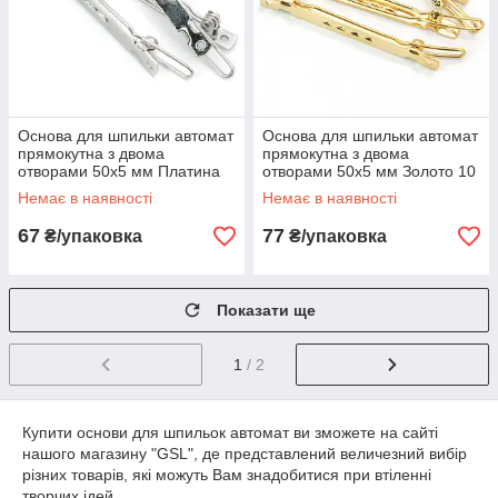
Основа для шпильки автомат
Основа для шпильки автомат
прямокутна з двома
прямокутна з двома
отворами 50х5 мм Платина
отворами 50х5 мм Золото 10
10 шт.
шт.
Немає в наявності
Немає в наявності
67
77
₴/упаковка
₴/упаковка
Показати ще
1
/ 2
Купити основи для шпильок автомат ви зможете на сайті
нашого магазину "GSL", де представлений величезний вибір
різних товарів, які можуть Вам знадобитися при втіленні
творчих ідей.