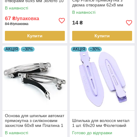
Clip France прямокутна з
отворами 60х5 мм Золото 10
двома отворами 62х8 мм
шт.
В наявності
Платина 1 шт.
В наявності
67
₴/упаковка
14
₴
84 ₴/упаковка
Купити
Купити
АКЦІЯ
–30%
АКЦІЯ
–30%
Основа для шпильки автомат
прямокутна з силіконовим
Шпилька для волосся метал
захистом 60х8 мм Платина 1
1 шт. 69х20 мм Фіолетовий
шт.
В наявності
Готово до відправки