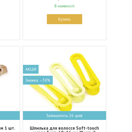
В наявності
Купити
АКЦІЯ
–30%
Залишилось 26 днів
м 1 шт.
Шпилька для волосся Soft-touch