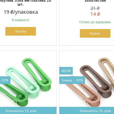
окутник 55х8 мм Платина 10
Золотистий
шт.
21 ₴
19 ₴/упаковка
14 ₴
В наявності
Готово до відправки
Купити
Купити
АКЦІЯ
–30%
–30%
Залишилось 26 днів
Залишилось 26 днів