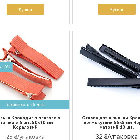
Купити
Купити
–10%
Залишилось 26 днів
лька Крокодил з репсовою
Основа для шпильки Кро
стрічкою 5 шт. 50х10 мм
прямокутник 55х8 мм Чо
Кораловий
матовий 10 шт.
32 ₴/упаковка
23 ₴/упаковка