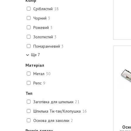
Колір
Сріблястий
18
Чорний
3
Рожевий
3
Золотистий
3
Помаранчевий
3
Ще 7
Матеріал
Метал
30
Репс
9
Тип
Заготівка для шпильки
21
Шпилька Тік-так/Хлопушка
16
Основа для заколки
2
Осн
Розмір товару