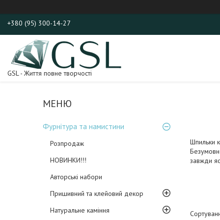
+380 (95) 300-14-27
GSL - Життя повне творчості
Фурнітура та намистини
Шпильки к
Розпродаж
Безумовно
НОВИНКИ!!!
завжди яс
Авторські набори
Пришивний та клейовий декор
Натуральне каміння