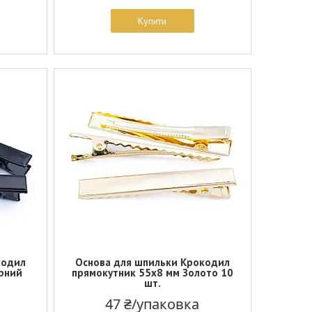
Купити
кодил
Основа для шпильки Крокодил
рний
прямокутник 55х8 мм Золото 10
шт.
47 ₴/упаковка