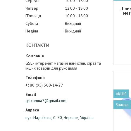
Середа
10:00
18:00
Четвер
12:00
18:00
Шпил
мет
Пʼятниця
10:00
18:00
Субота
Вихідний
Неділя
Вихідний
КОНТАКТИ
GSL - інтеренет магазин намистин, страз та
інших товарів для рукоділля
+380 (95) 300-14-27
АКЦІЯ
gslcomua7@gmail.com
вул. Надпільна, б. 50, Черкаси, Україна