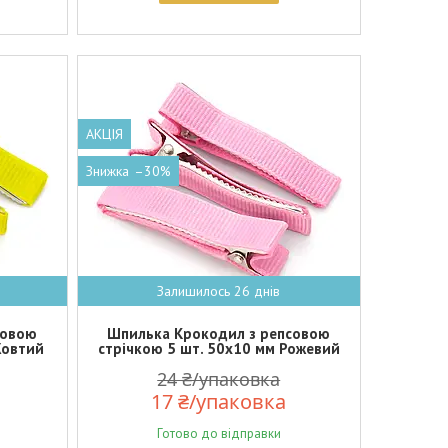
АКЦІЯ
–30%
Залишилось 26 днів
совою
Шпилька Крокодил з репсовою
Жовтий
стрічкою 5 шт. 50х10 мм Рожевий
24 ₴/упаковка
17 ₴/упаковка
Готово до відправки