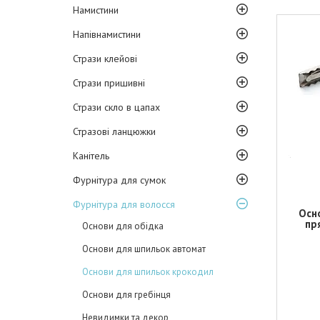
Намистини
Напівнамистини
Стрази клейові
Стрази пришивні
Стрази скло в цапах
Стразові ланцюжки
Канітель
Фурнітура для сумок
Фурнітура для волосся
Осн
пр
Основи для обідка
Основи для шпильок автомат
Основи для шпильок крокодил
Основи для гребінця
Невидимки та декор