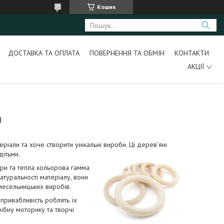
Кошик
ДОСТАВКА ТА ОПЛАТА
ПОВЕРНЕННЯ ТА ОБМІН
КОНТАКТИ
АКЦІЇ
І
ріали та хоче створити унікальні вироби. Ці дерев'яні
ітьми.
ури та тепла кольорова гамма
атуральності матеріалу, вони
месельницьких виробів.
привабливість роблять їх
ібну моторику та творчі