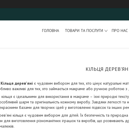
ГОЛОВНА
ТОВАРИ ТА ПОСЛУГИ
ПРО НАС
КІЛЬЦЯ ДЕРЕВ'ЯН
я
Кільця дерев'яні
є чудовим вибором для тих, хто цінує натуральні мате
обливо важливі для тих, хто
займається макраме або ручною роботою з д
 кільця є ідеальними для використання в макраме – їхні природні текст
собливий шарм та оригінальність кожному виробу. Завдяки легкості та н
екрасними базами для творчих ідей у виготовленні підвісок та інших ре
ев'яні кільця є чудовим вибором для дітей. Їх безпечність та природна 
и для виготовлення різноманітних іграшок та виробів, що розвивають др
 малюків.