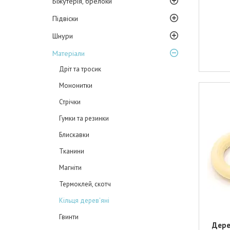
Біжутерія, брелоки
Підвіски
Шнури
Матеріали
Дріт та тросик
Мононитки
Стрічки
Гумки та резинки
Блискавки
Тканини
Магніти
Термоклей, скотч
Кільця дерев'яні
Гвинти
Дере