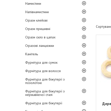
Намистини
Напівнамистини
Стрази клейові
Стрази пришивні
Стрази скло в цапах
Стразові ланцюжки
Канітель
Фурнітура для сумок
Фурнітура для волосся
Фурнітура для біжутерії з
позолотою
Фурнітура для біжутерії з
нержавіючої сталі
Фурнітура для біжутерії
Дере