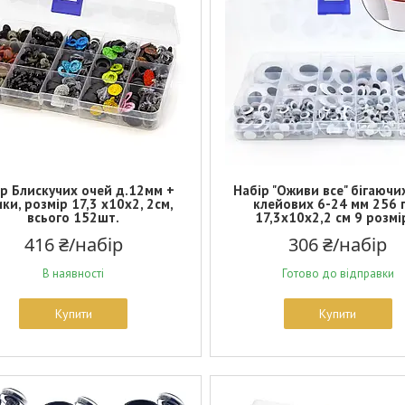
р Блискучих очей д.12мм +
Набір "Оживи все" бігаючи
ки, розмір 17,3 х10х2, 2см,
клейових 6-24 мм 256 
всього 152шт.
17,3х10х2,2 см 9 розмі
416 ₴/набір
306 ₴/набір
В наявності
Готово до відправки
Купити
Купити