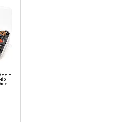
6мм +
мір
0шт.