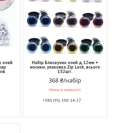
х очей
Набір Блискучих очей д.12мм +
пар
носики, упаковка Zip Lock, всього
рів
152шт.
368 ₴/набір
Немає в наявності
+380 (95) 300-14-27