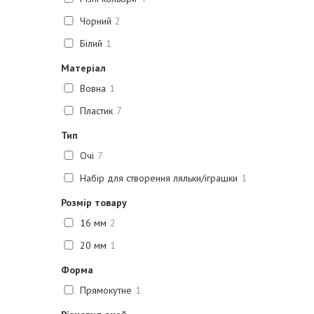
Чорний
2
Білий
1
Матеріал
Вовна
1
Пластик
7
Тип
Очі
7
Набір для створення ляльки/іграшки
1
Розмір товару
16 мм
2
20 мм
1
Форма
Прямокутне
1