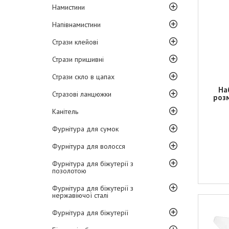
Намистини
Напівнамистини
Стрази клейові
Стрази пришивні
Стрази скло в цапах
На
Стразові ланцюжки
розм
Канітель
Фурнітура для сумок
Фурнітура для волосся
Фурнітура для біжутерії з
позолотою
Фурнітура для біжутерії з
нержавіючої сталі
Фурнітура для біжутерії