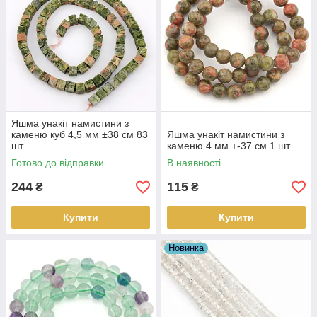
Яшма унакіт намистини з
каменю куб 4,5 мм ±38 см 83
Яшма унакіт намистини з
шт.
каменю 4 мм +-37 см 1 шт.
Готово до відправки
В наявності
244
115
₴
₴
Купити
Купити
Новинка