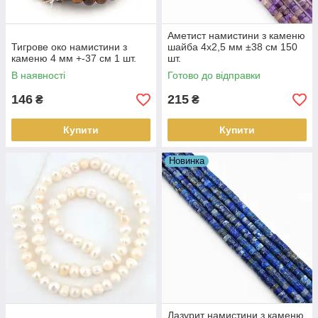
Аметист намистини з каменю
Тигрове око намистини з
шайба 4х2,5 мм ±38 см 150
каменю 4 мм +-37 см 1 шт.
шт.
В наявності
Готово до відправки
146
215
₴
₴
Купити
Купити
Новинка
Лазурит намистини з каменю