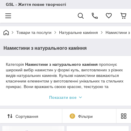
GSL - Життя повне творчості
Товари та послуги
Натуральне каміння
Намистини з 
Намистини з натурального каміння
Категорія
Намистини з натурального каміння
пропонує
широкий вибір намистин у формі куль, виготовлених з різних
видів натуральних каменів. Кульові намистини вважаються
класичним елементом у виготовленні унікальних та стильних
прикрас. Вони вражають своєю красою, текстурою та
кольоровою гамою, які відображають природні властивості
Показати все
кожного каменю.
Натуральні камені мають унікальні енергетичні властивості,
тому намистини з них часто використовуються як амулети
Сортування
0
Фільтри
або талісмани. Крім того, вони володіють цілющими
властивостями та впливають на психоемоційний стан
людини. Намистини куля з натурального каменю можуть бути