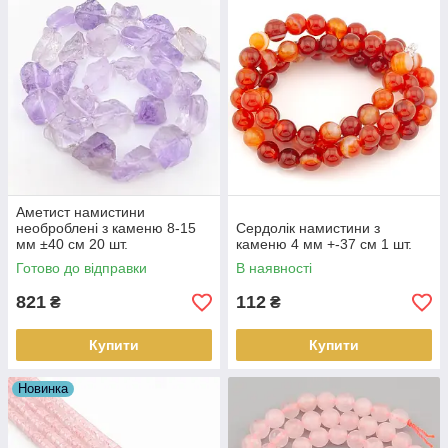
використані для створення неймовірних браслетів,
намистинних намистин, кольє та інших унікальних прикрас,
що підкреслять ваш індивідуальний стиль та додадуть
унікальності вашому образу.
Аметист намистини
необроблені з каменю 8-15
Сердолік намистини з
мм ±40 см 20 шт.
каменю 4 мм +-37 см 1 шт.
Готово до відправки
В наявності
821
112
₴
₴
Купити
Купити
Новинка