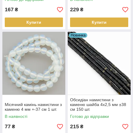
167
229
₴
₴
Купити
Купити
Новинка
Обсидіан намистини з
Місячний камінь намистини з
каменю шайба 4х2,5 мм ±38
каменю 4 мм +-37 см 1 шт.
см 150 шт.
В наявності
Готово до відправки
77
215
₴
₴