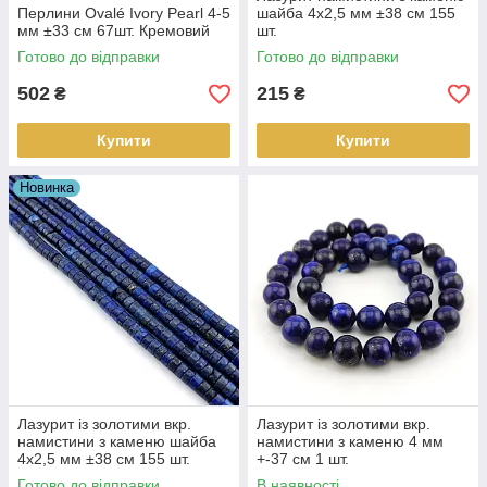
Перлини Ovalé Ivory Pearl 4-5
шайба 4х2,5 мм ±38 см 155
мм ±33 см 67шт. Кремовий
шт.
Готово до відправки
Готово до відправки
502
215
₴
₴
Купити
Купити
Новинка
Лазурит із золотими вкр.
Лазурит із золотими вкр.
намистини з каменю шайба
намистини з каменю 4 мм
4х2,5 мм ±38 см 155 шт.
+-37 см 1 шт.
Готово до відправки
В наявності