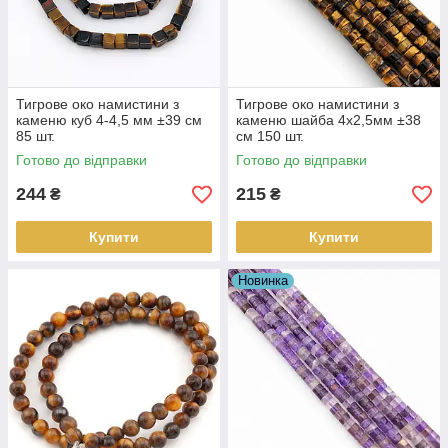
Тигрове око намистини з
Тигрове око намистини з
каменю куб 4-4,5 мм ±39 см
каменю шайба 4х2,5мм ±38
85 шт.
см 150 шт.
Готово до відправки
Готово до відправки
244
215
₴
₴
Купити
Купити
Новинка