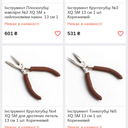
Інструмент Плоскогубці
Інструмент Круглогубці №3
ювелірні №2 XQ.SM з
XQ.SM 13 см 1 шт.
нейлоновими након. 13 см 1
Коричневий
шт. Коричневий
Немає в наявності
Немає в наявності
601
531
₴
₴
Інструмент Круглогубці No4
Інструмент Тонкогубці №5
XQ.SM для дротяних петель
XQ.SM 13 см 1 шт.
13 см 1 шт. Коричневий
Коричневий
Немає в наявності
Немає в наявності