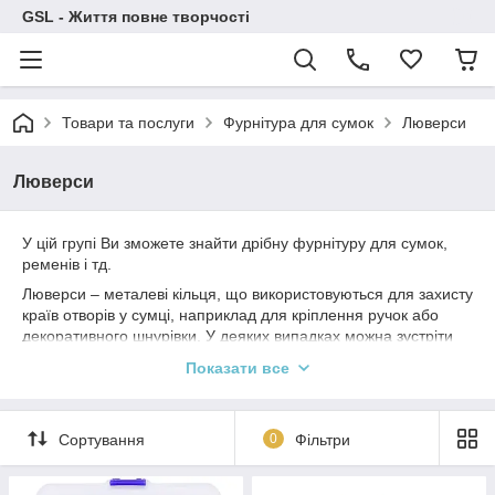
GSL - Життя повне творчості
Товари та послуги
Фурнітура для сумок
Люверси
Люверси
У цій групі Ви зможете знайти дрібну фурнітуру для сумок,
ременів і тд.
Люверси – металеві кільця, що використовуються для захисту
країв отворів у сумці, наприклад для кріплення ручок або
декоративного шнурівки. У деяких випадках можна зустріти
незвичайні форми люверсів: овальні, квадратні і навіть
Показати все
незвичайні варіанти, наприклад, зірки;
Сортування
0
Фільтри