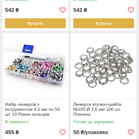
542
542
₴
₴
Купити
Купити
Набір люверсів з
Люверси втулка+шайба
інструментом 4,5 мм по 50
№100 Ø 3,5 мм 100 шт.
шт. 10 Різних кольорів
Платина
В наявності
Готово до відправки
455
50
₴
₴/упаковка