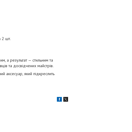
 2 шт.
м, а результат — стильним та
вців та досвідчених майстрів.
ий аксесуар, який підкреслить