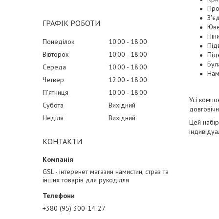
Про
З'є
ГРАФІК РОБОТИ
Юве
Пін
Понеділок
10:00
18:00
Під
Вівторок
10:00
18:00
Під
Бул
Середа
10:00
18:00
Нам
Четвер
12:00
18:00
Пʼятниця
10:00
18:00
Усі компо
Субота
Вихідний
довговічн
Неділя
Вихідний
Цей набір
індивідуа
КОНТАКТИ
GSL - інтеренет магазин намистин, страз та
інших товарів для рукоділля
+380 (95) 300-14-27