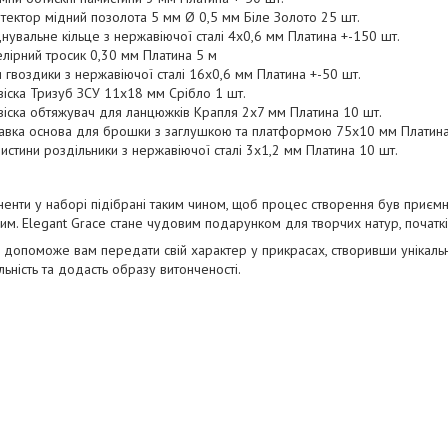
тектор мідний позолота 5 мм Ø 0,5 мм Біле Золото 25 шт.
днувальне кільце з нержавіючої сталі 4х0,6 мм Платина +-150 шт.
лірний тросик 0,30 мм Платина 5 м
и гвоздики з нержавіючої сталі 16х0,6 мм Платина +-50 шт.
віска Тризуб ЗСУ 11х18 мм Срібло 1 шт.
віска обтяжувач для ланцюжків Крапля 2х7 мм Платина 10 шт.
авка основа для брошки з заглушкою та платформою 75х10 мм Платина
истини роздільники з нержавіючої сталі 3х1,2 мм Платина 10 шт.
ненти у наборі підібрані таким чином, щоб процес створення був приємни
им. Elegant Grace стане чудовим подарунком для творчих натур, початкі
 допоможе вам передати свій характер у прикрасах, створивши унікальн
льність та додасть образу витонченості.