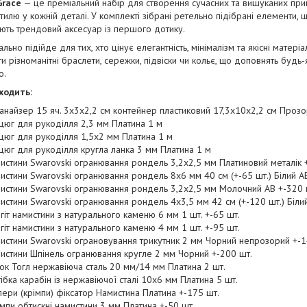
Grace
— це преміальний набір для створення сучасних та вишуканих прик
тилю у кожній деталі. У комплекті зібрані ретельно підібрані елементи
ють трендовий аксесуар із першого дотику.
льно підійде для тих, хто цінує елегантність, мінімалізм та якісні матері
и різноманітні браслети, сережки, підвіски чи кольє, що доповнять буд
о.
ходить:
анайзер 15 яч. 3х3х2,2 см контейнер пластиковий 17,3х10х2,2 см Прозо
цюг для рукоділля 2,3 мм Платина 1 м
цюг для рукоділля 1,5х2 мм Платина 1 м
цюг для рукоділля кругла ланка 3 мм Платина 1 м
истини Swarovski огранювання рондель 3,2х2,5 мм Платиновий металік 
истини Swarovski огранювання рондель 8х6 мм 40 см (+-65 шт.) Білий А
истини Swarovski огранювання рондель 3,2х2,5 мм Молочний АВ +-320 
истини Swarovski огранювання рондель 4х3,5 мм 42 см (+-120 шт.) Біли
гіт намистини з натурального каменю 6 мм 1 шт. +-65 шт.
гіт намистини з натурального каменю 4 мм 1 шт. +-95 шт.
истини Swarovski ограновування трикутник 2 мм Чорний непрозорий +-1
истини Шпінель огранювання кругле 2 мм Чорний +-200 шт.
ок Тогл нержавіюча сталь 20 мм/14 мм Платина 2 шт.
тібка карабін із нержавіючої сталі 10х6 мм Платина 5 шт.
пери (крімпи) фіксатор Намистина Платина +-175 шт.
мпи обтискні намистини 3 мм Платина +-50 шт.