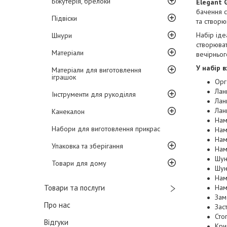
Біжутерія, брелоки
Elegant 
бачення с
Підвіски
та створю
Набір ідеа
Шнури
створюват
Матеріали
вечірньог
У набір в
Матеріали для виготовлення
іграшок
Орг
Лан
Інструменти для рукоділля
Лан
Лан
Канекалон
Нам
Набори для виготовлення прикрас
Нам
Нам
Упаковка та зберігання
Нам
Шун
Товари для дому
Шун
Нам
Товари та послуги
Нам
Зам
Про нас
Зас
Сто
Відгуки
Кри