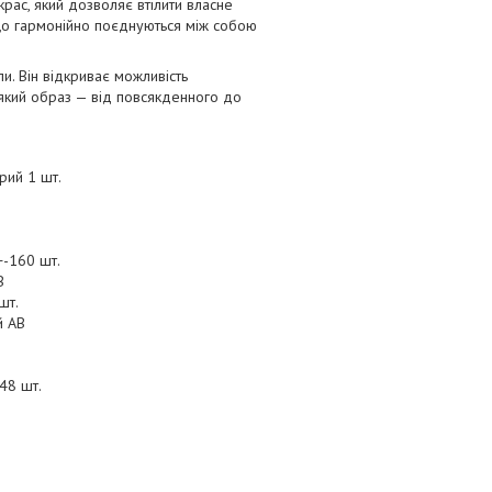
рас, який дозволяє втілити власне
, що гармонійно поєднуються між собою
али. Він відкриває можливість
ь-який образ — від повсякденного до
рий 1 шт.
+-160 шт.
В
шт.
й АВ
48 шт.