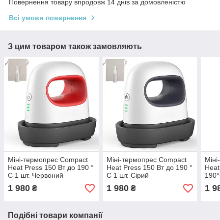
Повернення товару впродовж 14 днів за домовленістю
Всі умови повернення
З цим товаром також замовляють
Міні-термопрес Compact
Міні-термопрес Compact
Міні
Heat Press 150 Вт до 190 °
Heat Press 150 Вт до 190 °
Heat
C 1 шт. Червоний
C 1 шт. Сірий
190°
1 980
1 980
1 9
₴
₴
Подібні товари компанії