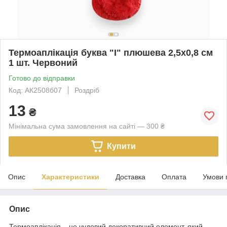
Термоаплікація буква "I" плюшева 2,5х0,8 см
1 шт. Червоний
Готово до відправки
Код: АК2508б07
Роздріб
13
₴
Мінімальна сума замовлення на сайті — 300 ₴
Купити
Опис
Характеристики
Доставка
Оплата
Умови 
Опис
Термоаплікація – це чудовий декоративний елемент, який