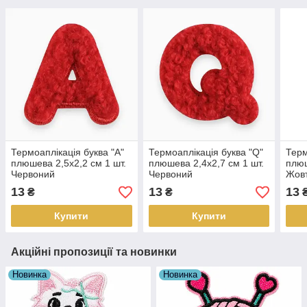
Термоаплікація буква "A"
Термоаплікація буква "Q"
Терм
плюшева 2,5х2,2 см 1 шт.
плюшева 2,4х2,7 см 1 шт.
плюш
Червоний
Червоний
Жов
13
13
13
₴
₴
Купити
Купити
Акційні пропозиції та новинки
Новинка
Новинка