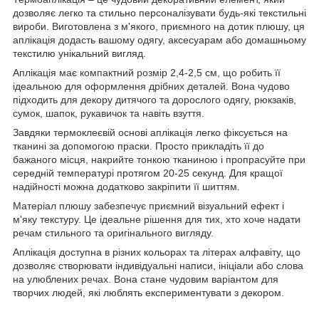
дозволяє легко та стильно персоналізувати будь-які текстильні
вироби. Виготовлена з м'якого, приємного на дотик плюшу, ця
аплікація додасть вашому одягу, аксесуарам або домашньому
текстилю унікальний вигляд.
Аплікація має компактний розмір 2,4-2,5 см, що робить її
ідеальною для оформлення дрібних деталей. Вона чудово
підходить для декору дитячого та дорослого одягу, рюкзаків,
сумок, шапок, рукавичок та навіть взуття.
Завдяки термоклеєвій основі аплікація легко фіксується на
тканині за допомогою праски. Просто прикладіть її до
бажаного місця, накрийте тонкою тканиною і пропрасуйте при
середній температурі протягом 20-25 секунд. Для кращої
надійності можна додатково закріпити її шиттям.
Матеріал плюшу забезпечує приємний візуальний ефект і
м'яку текстуру. Це ідеальне рішення для тих, хто хоче надати
речам стильного та оригінального вигляду.
Аплікація доступна в різних кольорах та літерах алфавіту, що
дозволяє створювати індивідуальні написи, ініціали або слова
на улюблених речах. Вона стане чудовим варіантом для
творчих людей, які люблять експериментувати з декором.