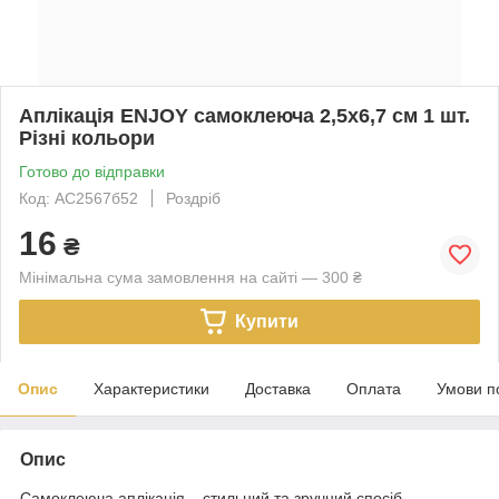
Аплікація ENJOY самоклеюча 2,5х6,7 см 1 шт.
Різні кольори
Готово до відправки
Код: АС2567б52
Роздріб
16
₴
Мінімальна сума замовлення на сайті — 300 ₴
Купити
Опис
Характеристики
Доставка
Оплата
Умови п
Опис
Самоклеюча аплікація – стильний та зручний спосіб