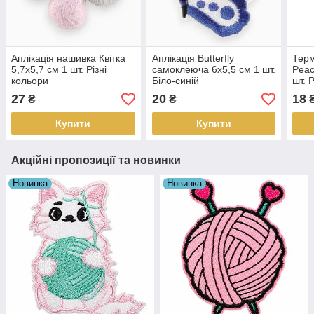
Аплікація нашивка Квітка
Аплікація Butterfly
Терм
5,7х5,7 см 1 шт. Різні
самоклеюча 6х5,5 см 1 шт.
Peac
кольори
Біло-синій
шт. 
27
20
18
₴
₴
Купити
Купити
Акційні пропозиції та новинки
Новинка
Новинка