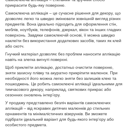
прикрасити будь-яку поверхню.
Самоклеюча аплікація – це сучасне рішення для декору, що
дозволяє легко та швидко змінювати зовнішній вигляд різних
предметів. Вона ідеально підходить для оформлення стін,
меблів, ноутбуків, телефонів, дзеркал, вікон та інших гладких
поверхонь. Завдяки самоклеючій основі, її можна швидко
наклеїти без використання додаткових засобів, таких як клей
або скотч.
Гнучкий матеріал дозволяє без проблем наносити аплікацію
навіть на злегка вигнуті поверхні.
Щоб приклеїти аплікацію, достатньо очистити поверхню,
зняти захисну плівку та акуратно прикріпити малюнок. При
необхідності його можна легко зняти без залишків клею та
пошкоджень. Це робить самоклеючі аплікації ідеальними для
тимчасового декору, наприклад, святкових прикрас або
сезонних оновлень інтер’єру.
У продажу представлено безліч варіантів самоклеючих
аплікацій – від яскравих дитячих малюнків до стильних
орнаментів та мінімалістичних візерунків. Ви зможете
підібрати ідеальний варіант для будь-якого інтер'єру або
особистого предмета.