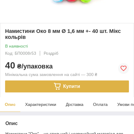
Намистини Око 8 мм Ø 1,6 мм +- 40 шт. Мікс
кольрів
В наявності
Код: БП0008г53
Роздріб
40
₴/упаковка
Мінімальна сума замовлення на сайті — 300 ₴
Купити
Опис
Характеристики
Доставка
Оплата
Умови п
Опис
Намистини "Око" – це стильний і незвичайний матеріал для