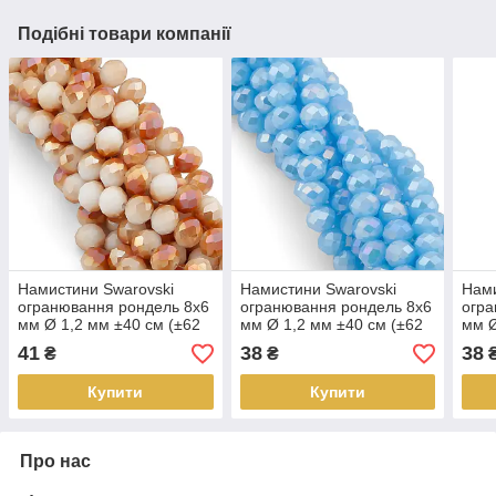
Подібні товари компанії
Намистини Swarovski
Намистини Swarovski
Нами
огранювання рондель 8х6
огранювання рондель 8х6
огра
мм Ø 1,2 мм ±40 см (±62
мм Ø 1,2 мм ±40 см (±62
мм Ø
шт.) Білий з коричневим
шт.) Небесний АВ
шт.)
41
38
38
₴
₴
АВ
неп
Купити
Купити
Про нас