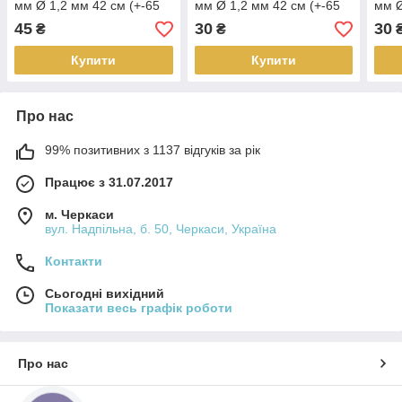
мм Ø 1,2 мм 42 см (+-65
мм Ø 1,2 мм 42 см (+-65
мм Ø
шт.) Помаранчевий
шт.) Блакитний світлий
шт.)
45
30
30
₴
₴
непрозорий
прозорий
Купити
Купити
Про нас
99% позитивних з 1137 відгуків за рік
Працює з 31.07.2017
м. Черкаси
вул. Надпільна, б. 50, Черкаси, Україна
Контакти
Сьогодні вихідний
Показати весь графік роботи
Про нас