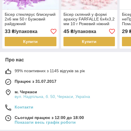
Бісер стеклярус блискучий
Бісер скляний у формі
Бісе
2х6 мм 50 г Бузковий
арахісу FARFALLE 6х4х3,2
неПр
райдужний
мм 10 г Рожевий ніжний
Пом
блискучий
33
45
29
₴/упаковка
₴/упаковка
₴
Купити
Купити
Про нас
99% позитивних з 1145 відгуків за рік
Працює з 31.07.2017
м. Черкаси
вул. Надпільна, б. 50, Черкаси, Україна
Контакти
Сьогодні працює з 12:00 до 18:00
Показати весь графік роботи