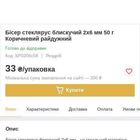
Бісер стеклярус блискучий 2х6 мм 50 г
Коричневий райдужний
Готово до відправки
Код: БР0206с58
Роздріб
33
₴/упаковка
Мінімальна сума замовлення на сайті — 300 ₴
Купити
Опис
Характеристики
Доставка
Оплата
Умови п
Опис
Бісер стеклярус блискучий 2х6 мм - це ідеальний матеріал