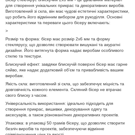
для створення унікальних прикрас та декоративних виробів.
Виготовлений зі скла, він має чудові естетичні характеристики,
що робить його відмінним вибором для рукоділля. Основні
характеристики та переваги цього бісеру включають:
>
Розмір та форма: бісер має розмір 2х6 мм та форму
стеклярусу, що дозволяє створювати вишукані та акуратні
дизайни. Його витягнута форма надає виробам особливого
стилю та текстури.
Блискучий ефект: завдяки блискучій поверхні бісер має гарне
сяйво, яке надає додатковий об'єм та привабливість вашим
виробам.
Якість скла: виготовлений зі скла, що забезпечує міцність та
довговічність кожного елемента. Скляний бісер не втрачає
свого блиску з часом.
Універсальність використання: ідеально підходить для
створення прикрас, вишивки, декорування одягу та
аксесуарів, а також різноманітних декоративних проектів.
Упаковка: в упаковці 50 грамів бісеру, що дозволяє створити
безліч виробів та проектів, забезпечуючи відмінне
співвідношення ціни та якості.