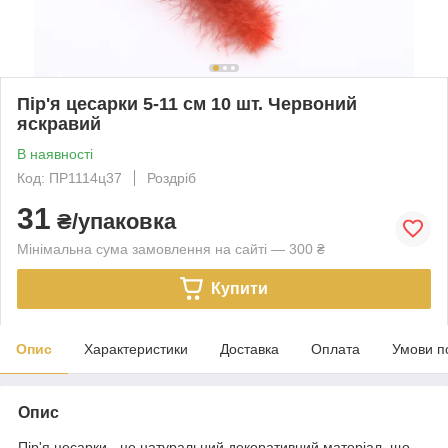
Пір'я цесарки 5-11 см 10 шт. Червоний
яскравий
В наявності
Код: ПР1114ц37
Роздріб
31
₴/упаковка
Мінімальна сума замовлення на сайті — 300 ₴
Купити
Опис
Характеристики
Доставка
Оплата
Умови п
Опис
Пір'я цесарки - це натуральний декоративний матеріал, що