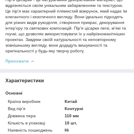
відрізняється своїм унікальним забарвленням та текстурою.
Це пір'я має характерний плямистий візерунок, який надає їм
елегантного і екзотичного вигляду. Вони ідеально підходять
для різних видів рукоділля, створення прикрас, декорування
інтер'єру та святкових композицій. Пір'я цісарки легкі, м'які та
гнучкі, що дозволяє використовувати їх у найрізноманітніших
проектах. Завдяки своїй натуральності та неповторному
зовнішньому вигляду, вони додадуть вишуканості та
оригінальності у будь-яку творчу роботу.
Приховати
Характеристики
Основні
Країна виробник
Китай
Вид пір'я
Контурні
Довжина пера
110 мм
Кількість в упаковці
10 шт.
Наявність пошкоджень
Ні