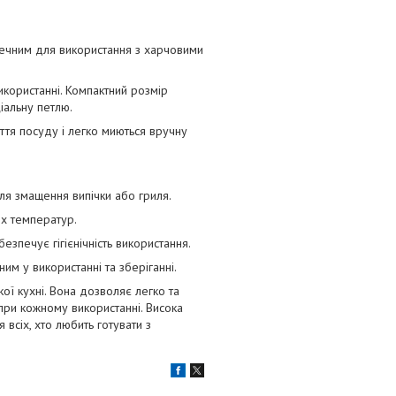
зпечним для використання з харчовими
икористанні. Компактний розмір
іальну петлю.
ття посуду і легко миються вручну
 для змащення випічки або гриля.
их температур.
езпечує гігієнічність використання.
им у використанні та зберіганні.
ої кухні. Вона дозволяє легко та
 при кожному використанні. Висока
 всіх, хто любить готувати з