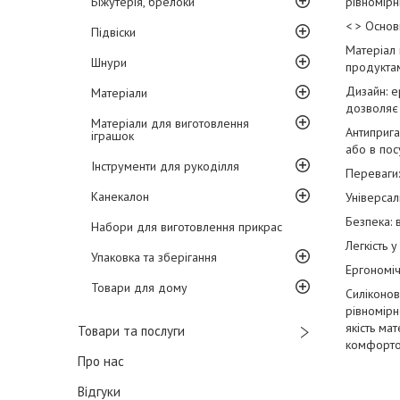
Біжутерія, брелоки
рівномірн
< > Основ
Підвіски
Матеріал 
Шнури
продуктам
Дизайн: е
Матеріали
дозволяє 
Матеріали для виготовлення
Антиприга
іграшок
або в пос
Інструменти для рукоділля
Переваги:
Канекалон
Універсал
Безпека: 
Набори для виготовлення прикрас
Легкість 
Упаковка та зберігання
Ергономіч
Товари для дому
Силіконов
рівномірн
якість ма
Товари та послуги
комфорто
Про нас
Відгуки