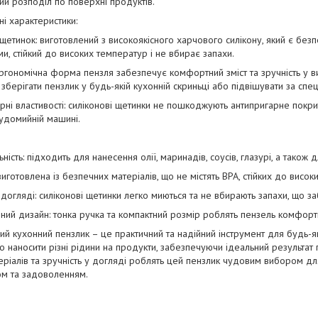
ий розподіл по поверхні продуктів.
ні характеристики:
щетинок: виготовлений з високоякісного харчового силікону, який є бе
и, стійкий до високих температур і не вбирає запахи.
ргономічна форма пензля забезпечує комфортний зміст та зручність у в
зберігати пензлик у будь-якій кухонній скриньці або підвішувати за спец
рні властивості: силіконові щетинки не пошкоджують антипригарне покри
удомийній машині.
ьність: підходить для нанесення олії, маринадів, соусів, глазурі, а також
виготовлена із безпечних матеріалів, що не містять BPA, стійких до висок
у догляді: силіконові щетинки легко миються та не вбирають запахи, що заб
ний дизайн: тонка ручка та компактний розмір роблять пензель комфортн
ий кухонний пензлик – це практичний та надійний інструмент для будь-як
о наносити різні рідини на продукти, забезпечуючи ідеальний результат
теріалів та зручність у догляді роблять цей пензлик чудовим вибором для
м та задоволенням.