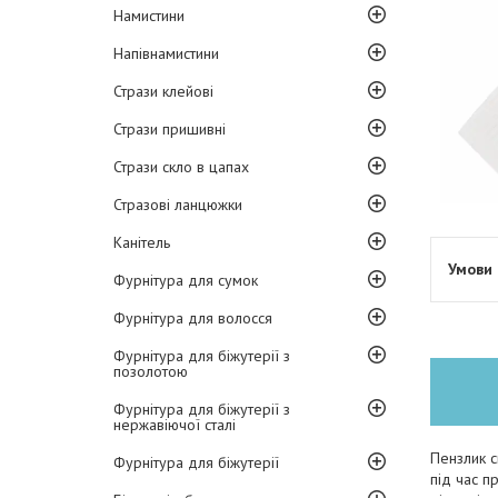
Намистини
Напівнамистини
Стрази клейові
Стрази пришивні
Стрази скло в цапах
Стразові ланцюжки
Канітель
Фурнітура для сумок
Фурнітура для волосся
Фурнітура для біжутерії з
позолотою
Фурнітура для біжутерії з
нержавіючої сталі
Пензлик с
Фурнітура для біжутерії
під час п