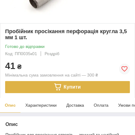
Пробійник просікання перфорація кругла 3,5
мм 1 шт.
Готово до відправки
Код: ПП0035к01
Роздріб
41
₴
Мінімальна сума замовлення на сайті — 300 ₴
Купити
Опис
Характеристики
Доставка
Оплата
Умови п
Опис
Пробійник для просікання отворів — зручний та надійний