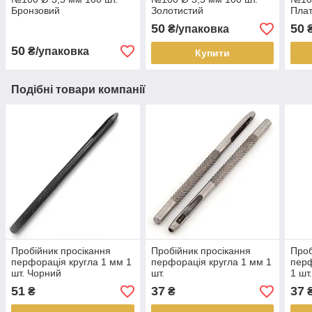
Бронзовий
Золотистий
Пла
50
50
₴/упаковка
₴
50
₴/упаковка
Купити
Подібні товари компанії
Пробійник просікання
Пробійник просікання
Проб
перфорація кругла 1 мм 1
перфорація кругла 1 мм 1
перф
шт. Чорний
шт.
1 шт
51
37
37
₴
₴