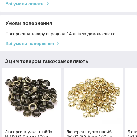
Всі умови оплати
Умови повернення
Повернення товару впродовж 14 днів за домовленістю
Всі умови повернення
З цим товаром також замовляють
Люверси втулка+шайба
Люверси втулка+шайба
Люв
№100 Ø 3,5 мм 100 шт.
№100 Ø 3,5 мм 100 шт.
№100