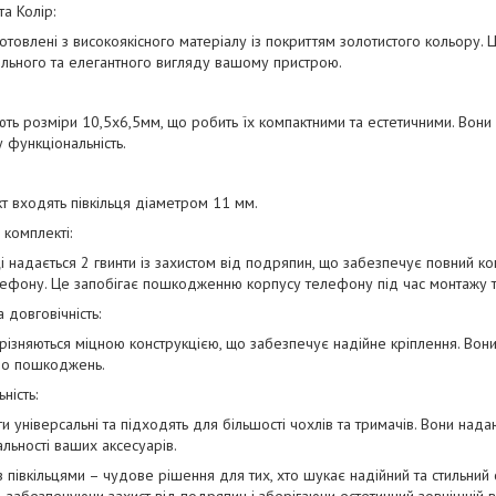
та Колір:
готовлені з високоякісного матеріалу із покриттям золотистого кольору. Ц
льного та елегантного вигляду вашому пристрою.
ють розміри 10,5х6,5мм, що робить їх компактними та естетичними. Вони
 функціональність.
т входять півкільця діаметром 11 мм.
у комплекті:
і надається 2 гвинти із захистом від подряпин, що забезпечує повний к
лефону. Це запобігає пошкодженню корпусу телефону під час монтажу 
а довговічність:
дрізняються міцною конструкцією, що забезпечує надійне кріплення. Вони
 до пошкоджень.
ність:
ти універсальні та підходять для більшості чохлів та тримачів. Вони нада
льності ваших аксесуарів.
 з півкільцями – чудове рішення для тих, хто шукає надійний та стильний