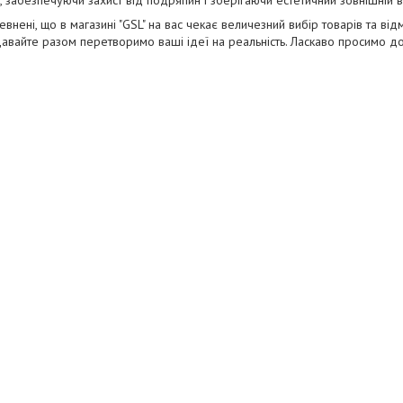
 забезпечуючи захист від подряпин і зберігаючи естетичний зовнішній 
евнені, що в магазині "GSL" на вас чекає величезний вибір товарів та ві
 давайте разом перетворимо ваші ідеї на реальність. Ласкаво просимо д