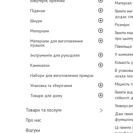
Біжутерія, брелоки
Матеріал 
Підвіски
Гвинти ви
додає сти
Шнури
Розміри:
Матеріали
Гвинти ма
при цьому
Матеріали для виготовлення
іграшок
Півкільця:
У комплек
Інструменти для рукоділля
Кількість 
Канекалон
В упаковц
Набори для виготовлення прикрас
чохла те
Міцність т
Упаковка та зберігання
Гвинти ві
Товари для дому
стійкості
Універсаль
Товари та послуги
Дані гвин
функціона
Про нас
Ці гвинти
Відгуки