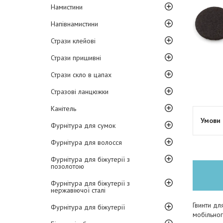
Намистини
Напівнамистини
Стрази клейові
Стрази пришивні
Стрази скло в цапах
Стразові ланцюжки
Канітель
Фурнітура для сумок
Фурнітура для волосся
Фурнітура для біжутерії з
позолотою
Фурнітура для біжутерії з
нержавіючої сталі
Гвинти дл
Фурнітура для біжутерії
мобільног