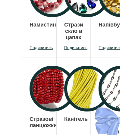
Намистини
Стрази
Напівбусини
скло в
цапах
Подивитись
Подивитись
Подивитись
Стразові
Канітель
Фурнітура
ланцюжки
для
біжутерії