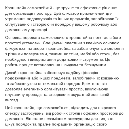
Кронштейн самоклейкий - це зручне та ефективне рішення
для організації простору. Цей фіксатор призначений для
утримання подовжувачів та інших предметів, запобігаючи їх
сплутуванню і створюючи порядок у вашому робочому або
домашньому просторі.
Основна перевага самоклеючого кронштейна полягає в його
простоті установки. Спеціальні пластини з клейкою основою
фіксуються на звороті кронштейна та забезпечують зчеплення
з різними поверхнями, такими як стіни, меблі або столи, без
необхідності використання додаткових інструментів. Це
робить процес встановлення швидким та безшумним.
Дизайн кронштейна забезпечує надійну фіксацію
подовжувачів або інших предметів, запобігаючи їх ковзанню
та забезпечуючи оптимальний порядок. Крім того, він
дозволяє елегантно організувати простір, виключаючи
плутанину проводів та створюючи акуратний зовнішній
вигляд.
Цей кронштейн, що самоклеїться, підходить для широкого
спектру застосувань, від робочих столів і офісних просторів до
домашніх. Він стане незамінним аксесуаром для тих, хто
цінує порядок та прагне покращити організацію свого