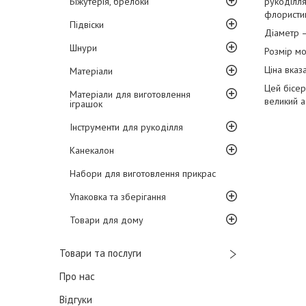
Біжутерія, брелоки
рукоділля
флористиц
Підвіски
Діаметр 
Шнури
Розмір мо
Ціна вказ
Матеріали
Цей бісер
Матеріали для виготовлення
великий а
іграшок
Інструменти для рукоділля
Канекалон
Набори для виготовлення прикрас
Упаковка та зберігання
Товари для дому
Товари та послуги
Про нас
Відгуки