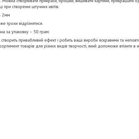
. Можна створювати прикраси, брошки, вишивати картини, прикрашати одя
і при створенні штучних квітів.
– 2мм
же трохи відрізнятися.
ана за упаковку – 50 грам.
 створить привабливий ефект і робить ваші вироби яскравими та неповт
сортимент товарів для різних видів творчості, який допоможе втілити в жи