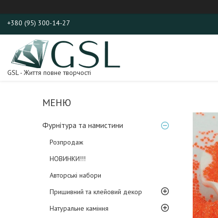
+380 (95) 300-14-27
GSL - Життя повне творчості
Фурнітура та намистини
Розпродаж
НОВИНКИ!!!
Авторські набори
Пришивний та клейовий декор
Натуральне каміння