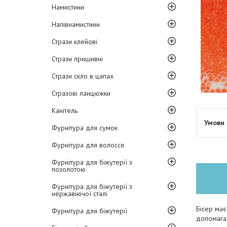
Намистини
Напівнамистини
Стрази клейові
Стрази пришивні
Стрази скло в цапах
Стразові ланцюжки
Канітель
Фурнітура для сумок
Фурнітура для волосся
Фурнітура для біжутерії з
позолотою
Фурнітура для біжутерії з
нержавіючої сталі
Бісер має
Фурнітура для біжутерії
допомагає