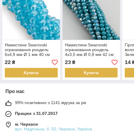
Намистини Swarovski
Намистини Swarovski
Гірл
огранювання рондель
огранювання рондель
воло
6х4,8 мм Ø 1 мм 40 см
4х3,5 мм Ø 0,8 мм 42 см
Зел
(+-85 шт.) Блакитний АВ
(+-120 шт.) Блакитний АВ
22
23
14
₴
₴
₴
прозорий
непрозорий
Купити
Купити
Про нас
99% позитивних з 1141 відгука за рік
Працює з 31.07.2017
м. Черкаси
вул. Надпільна, б. 50, Черкаси, Україна