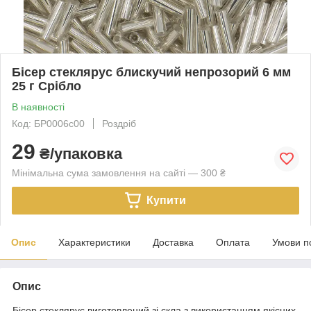
Бісер стеклярус блискучий непрозорий 6 мм
25 г Срібло
В наявності
Код: БР0006с00
Роздріб
29
₴/упаковка
Мінімальна сума замовлення на сайті — 300 ₴
Купити
Опис
Характеристики
Доставка
Оплата
Умови п
Опис
Бісер стеклярус виготовлений зі скла з використанням якісних