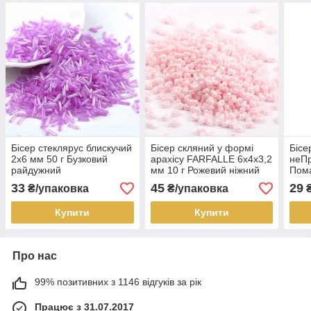
Бісер стеклярус блискучий
Бісер скляний у формі
Бісе
2х6 мм 50 г Бузковий
арахісу FARFALLE 6х4х3,2
неПр
райдужний
мм 10 г Рожевий ніжний
Пом
блискучий
33
45
29
₴/упаковка
₴/упаковка
₴
Купити
Купити
Про нас
99% позитивних з 1146 відгуків за рік
Працює з 31.07.2017