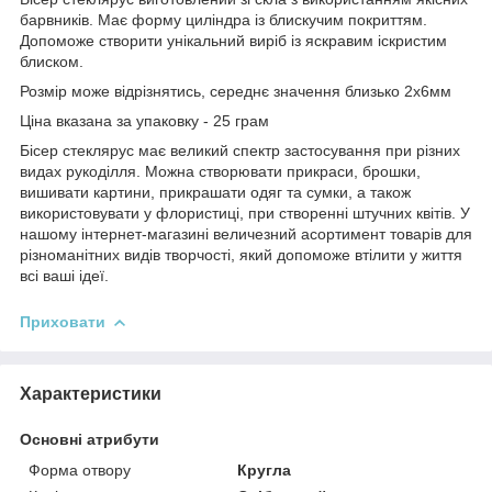
барвників. Має форму циліндра із блискучим покриттям.
Допоможе створити унікальний виріб із яскравим іскристим
блиском.
Розмір може відрізнятись, середнє значення близько 2х6мм
Ціна вказана за упаковку - 25 грам
Бісер стеклярус має великий спектр застосування при різних
видах рукоділля. Можна створювати прикраси, брошки,
вишивати картини, прикрашати одяг та сумки, а також
використовувати у флористиці, при створенні штучних квітів. У
нашому інтернет-магазині величезний асортимент товарів для
різноманітних видів творчості, який допоможе втілити у життя
всі ваші ідеї.
Приховати
Характеристики
Основні атрибути
Форма отвору
Кругла