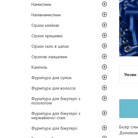
Намистини
Напівнамистини
Стрази клейові
Стрази пришивні
Стрази скло в цапах
Стразові ланцюжки
Канітель
Фурнітура для сумок
Фурнітура для волосся
Фурнітура для біжутерії з
позолотою
Фурнітура для біжутерії з
нержавіючої сталі
Бісер сте
Фурнітура для біжутерії
Допоможе 