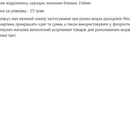
же відрізнятись, середнє значення близько 2х6мм
ана за упаковку - 25 грам
клярус має великий спектр застосування при різних видах рукоділля. М
картини, прикрашати одяг та сумки, а також використовувати у флористиці
тернет-магазині величезний асортимент товарів для різноманітних видів
ваші ідеї.