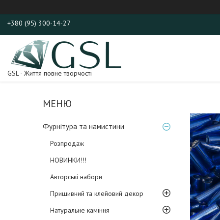
+380 (95) 300-14-27
GSL - Життя повне творчості
Фурнітура та намистини
Розпродаж
НОВИНКИ!!!
Авторські набори
Пришивний та клейовий декор
Натуральне каміння