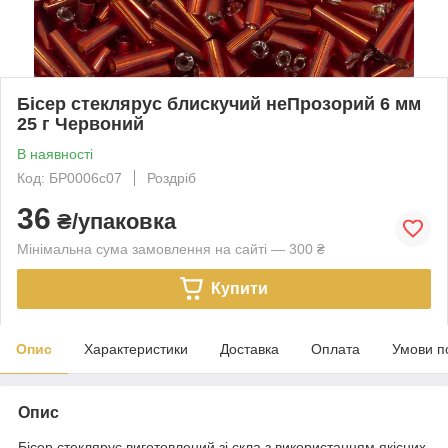
Бісер стеклярус блискучий неПрозорий 6 мм
25 г Червоний
В наявності
Код: БР0006с07
Роздріб
36
₴/упаковка
Мінімальна сума замовлення на сайті — 300 ₴
Купити
Опис
Характеристики
Доставка
Оплата
Умови п
Опис
Бісер стеклярус виготовлений зі скла з використанням якісних