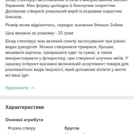
барвників. Має форму циліндра із блискучим покриттям.
Допоможе створити унікальний виріб із яскравим іскристим
блиском.
Розмір може відрізнятись, середнє значення близько 2х6мм
Ціна вказана за упаковку - 25 грам
Бісер стеклярус має великий спектр застосування при різних
видах рукоділля. Можна створювати прикраси, брошки,
вишивати картини, прикрашати одяг та сумки, а також
використовувати у флористиці, при створенні штучних квітів. У
нашому інтернет-магазині величезний асортимент товарів для
різноманітних видів творчості, який допоможе втілити у життя
всі ваші ідеї.
Приховати
Характеристики
Основні атрибути
Форма отвору
Кругла