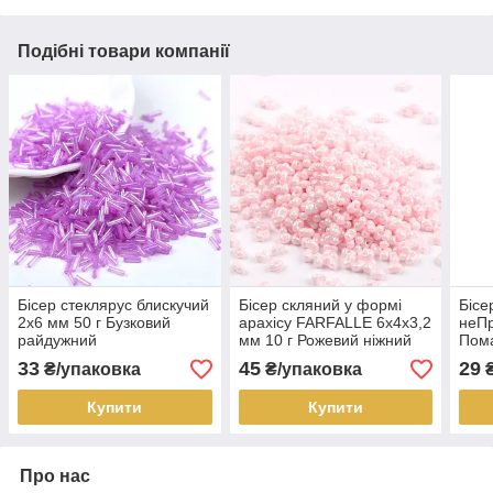
Подібні товари компанії
Бісер стеклярус блискучий
Бісер скляний у формі
Бісе
2х6 мм 50 г Бузковий
арахісу FARFALLE 6х4х3,2
неПр
райдужний
мм 10 г Рожевий ніжний
Пом
блискучий
33
45
29
₴/упаковка
₴/упаковка
₴
Купити
Купити
Про нас