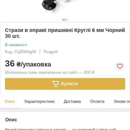
Стрази в оправі пришивні Круглі 6 мм Чорний
30 шт.
В наявності
Код: СЦ0006д06
Роздріб
36
₴/упаковка
Мінімальна сума замовлення на сайті — 300 ₴
Купити
Опис
Характеристики
Доставка
Оплата
Умови п
Опис
Круглі пришивні стрази в оправі — це яскравий і стильний