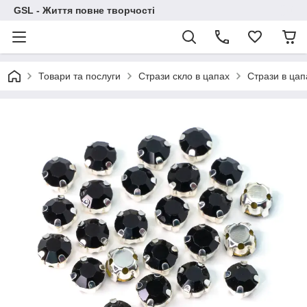
GSL - Життя повне творчості
Товари та послуги
Стрази скло в цапах
Стрази в цап