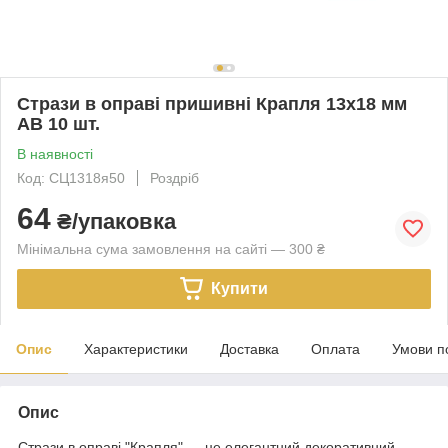
Стрази в оправі пришивні Крапля 13х18 мм
АВ 10 шт.
В наявності
Код: СЦ1318я50
Роздріб
64
₴/упаковка
Мінімальна сума замовлення на сайті — 300 ₴
Купити
Опис
Характеристики
Доставка
Оплата
Умови п
Опис
Стрази в оправі "Крапля" — це елегантний декоративний