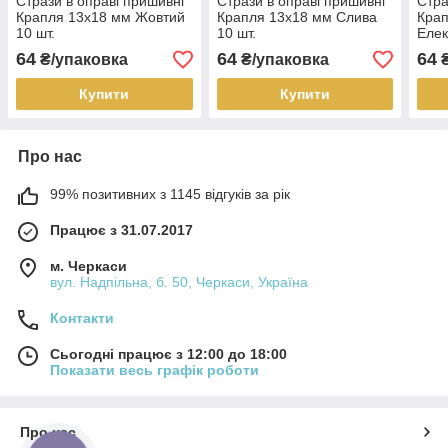
Стрази в оправі пришивні
Стрази в оправі пришивні
Стра
Крапля 13х18 мм Жовтий
Крапля 13х18 мм Слива
Крап
10 шт.
10 шт.
Елек
64
64
64
₴/упаковка
₴/упаковка
₴
Купити
Купити
Про нас
99% позитивних з 1145 відгуків за рік
Працює з 31.07.2017
м. Черкаси
вул. Надпільна, б. 50, Черкаси, Україна
Контакти
Сьогодні працює з 12:00 до 18:00
Показати весь графік роботи
Про нас