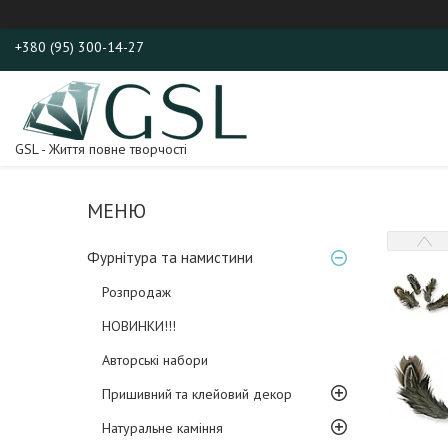
+380 (95) 300-14-27
GSL - Життя повне творчості
Фурнітура та намистини
Розпродаж
НОВИНКИ!!!
Авторські набори
Пришивний та клейовий декор
Натуральне каміння