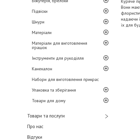
Біжутерія, брелоки
Куряче пі
Вони мают
Підвіски
флористич
надаючи ї
Шнури
їх для бу
Матеріали
Матеріали для виготовлення
іграшок
Інструменти для рукоділля
Канекалон
Набори для виготовлення прикрас
Упаковка та зберігання
Товари для дому
Товари та послуги
Про нас
Відгуки