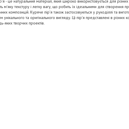
р'я - це натуральний матеріал, який широко використовується для різних
ь м'яку текстуру і легку вагу, що робить їх ідеальними для створення при
них композицій. Куряче пір'я також застосовуються у рукоділлі та вигот
м унікального та оригінального вигляду. Ці пір'я представлені в різних 
дь-яких творчих проектів.