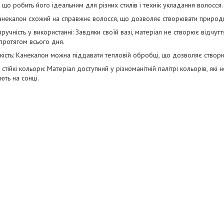
 що робить його ідеальним для різних стилів і технік укладання волосся.
анекалон схожий на справжнє волосся, що дозволяє створювати природні 
і зручність у використанні: Завдяки своїй вазі, матеріал не створює відчут
протягом всього дня.
кість: Канекалон можна піддавати тепловій обробці, що дозволяє створюва
 стійкі кольори: Матеріал доступний у різноманітній палітрі кольорів, які 
ють на сонці.