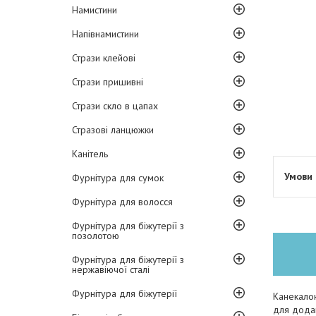
Намистини
Напівнамистини
Стрази клейові
Стрази пришивні
Стрази скло в цапах
Стразові ланцюжки
Канітель
Фурнітура для сумок
Фурнітура для волосся
Фурнітура для біжутерії з
позолотою
Фурнітура для біжутерії з
нержавіючої сталі
Фурнітура для біжутерії
Канекалон
для додав