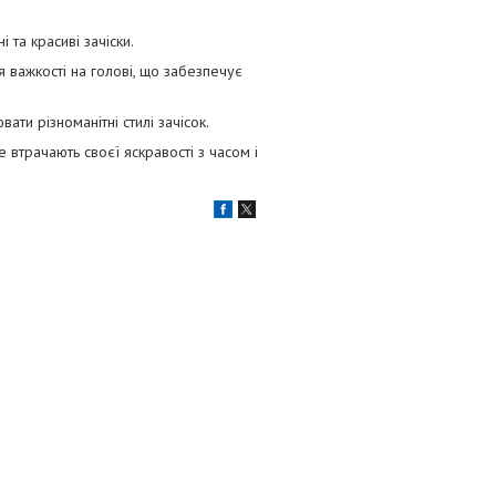
та красиві зачіски.
тя важкості на голові, що забезпечує
ти різноманітні стилі зачісок.
не втрачають своєї яскравості з часом і