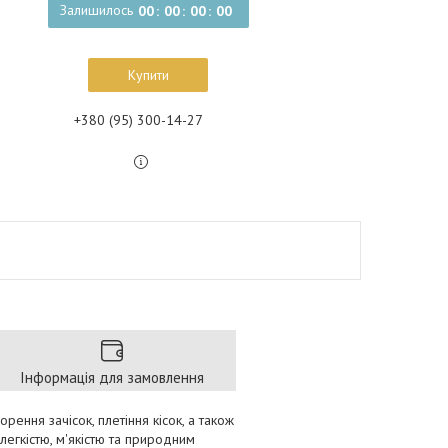
Залишилось
0
0
0
0
0
0
0
0
Купити
+380 (95) 300-14-27
Інформація для замовлення
рення зачісок, плетіння кісок, а також
егкістю, м'якістю та природним