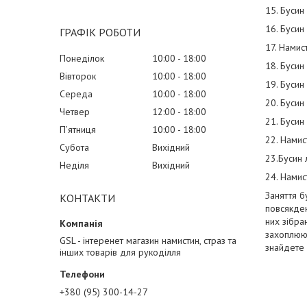
15. Бусин
16. Бусин 
ГРАФІК РОБОТИ
17. Намис
Понеділок
10:00
18:00
18. Бусин
Вівторок
10:00
18:00
19. Бусин 
Середа
10:00
18:00
20. Бусин 
Четвер
12:00
18:00
21. Бусин 
Пʼятниця
10:00
18:00
22. Намис
Субота
Вихідний
23.Бусин 
Неділя
Вихідний
24. Намис
Заняття б
КОНТАКТИ
повсякден
них зібра
захоплююч
GSL - інтеренет магазин намистин, страз та
знайдете 
інших товарів для рукоділля
+380 (95) 300-14-27