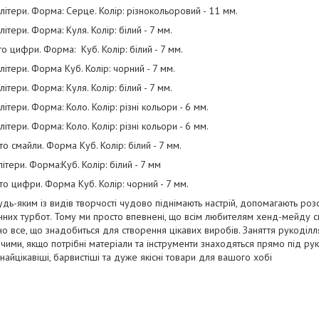
 літери. Форма: Серце. Колір: різнокольоровий - 11 мм.
літери. Форма: Куля. Колір: білий - 7 мм.
то цифри. Форма: Куб. Колір: білий - 7 мм.
 літери. Форма Куб. Колір: чорний - 7 мм.
літери. Форма: Куля. Колір: білий - 7 мм.
літери. Форма: Коло. Колір: різні кольори - 6 мм.
літери. Форма: Коло. Колір: різні кольори - 6 мм.
то смайли. Форма Куб. Колір: білий - 7 мм.
літери. Форма:Куб. Колір: білий - 7 мм
то цифри. Форма Куб. Колір: чорний - 7 мм.
удь-яким із видів творчості чудово піднімають настрій, допомагають розс
них турбот. Тому ми просто впевнені, що всім любителям хенд-мейду с
но все, що знадобиться для створення цікавих виробів. Заняття рукоділл
ими, якщо потрібні матеріали та інструменти знаходяться прямо під рук
найцікавіші, барвистіші та дуже якісні товари для вашого хобі