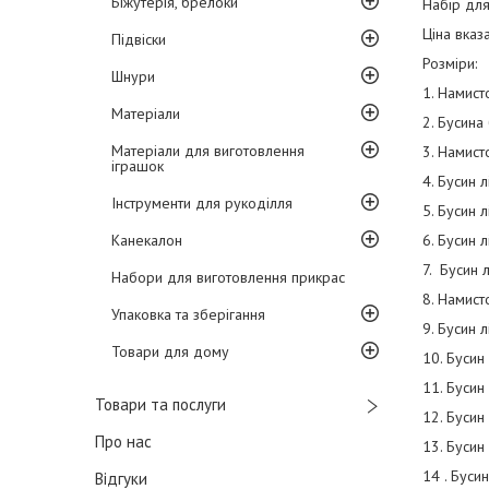
Біжутерія, брелоки
Набір дл
Ціна вказ
Підвіски
Розміри:
Шнури
1. Намист
Матеріали
2. Бусина
Матеріали для виготовлення
3. Намист
іграшок
4. Бусин л
Інструменти для рукоділля
5. Бусин л
Канекалон
6. Бусин л
7. Бусин 
Набори для виготовлення прикрас
8. Намист
Упаковка та зберігання
9. Бусин л
Товари для дому
10. Бусин 
11. Бусин
Товари та послуги
12. Бусин
Про нас
13. Бусин 
14 . Бусин
Відгуки