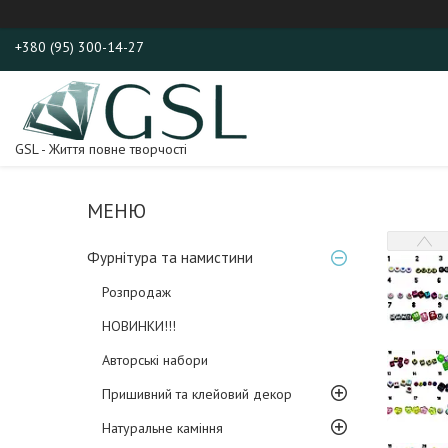
+380 (95) 300-14-27
GSL - Життя повне творчості
Фурнітура та намистини
Розпродаж
НОВИНКИ!!!
Авторські набори
Пришивний та клейовий декор
Натуральне каміння