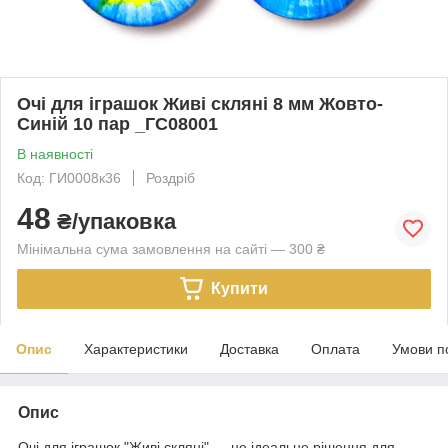
Очі для іграшок Живі скляні 8 мм Жовто-
Синій 10 пар _ГС08001
В наявності
Код: ГИ0008к36
Роздріб
48
₴/упаковка
Мінімальна сума замовлення на сайті — 300 ₴
Купити
Опис
Характеристики
Доставка
Оплата
Умови п
Опис
Очі для іграшок "Живі скляні" — це ідеальне рішення для