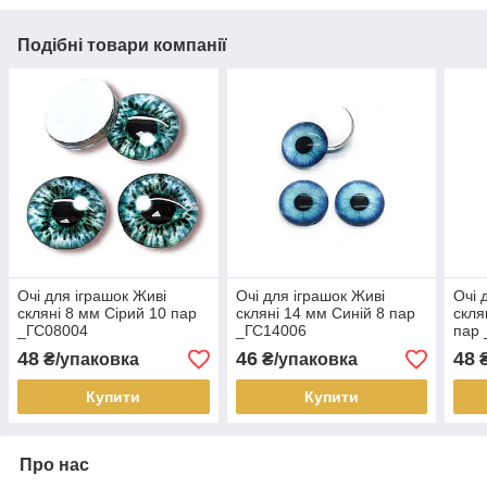
Подібні товари компанії
Очі для іграшок Живі
Очі для іграшок Живі
Очі 
скляні 8 мм Сірий 10 пар
скляні 14 мм Синій 8 пар
скля
_ГС08004
_ГС14006
пар
48
46
48
₴/упаковка
₴/упаковка
₴
Купити
Купити
Про нас