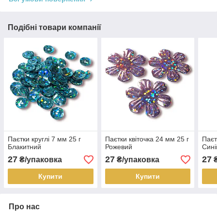
Подібні товари компанії
Паєтки круглі 7 мм 25 г
Паєтки квіточка 24 мм 25 г
Паєт
Блакитний
Рожевий
Сині
27
27
27
₴/упаковка
₴/упаковка
₴
Купити
Купити
Про нас