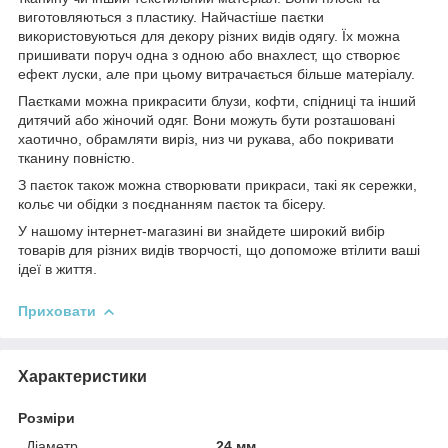
виготовляються з пластику. Найчастіше паєтки
використовуються для декору різних видів одягу. Їх можна
пришивати поруч одна з одною або внахлест, що створює
ефект луски, але при цьому витрачається більше матеріалу.
Паєтками можна прикрасити блузи, кофти, спідниці та інший
дитячий або жіночий одяг. Вони можуть бути розташовані
хаотично, обрамляти виріз, низ чи рукава, або покривати
тканину повністю.
З паєток також можна створювати прикраси, такі як сережки,
кольє чи обідки з поєднанням паєток та бісеру.
У нашому інтернет-магазині ви знайдете широкий вибір
товарів для різних видів творчості, що допоможе втілити ваші
ідеї в життя.
Приховати
Характеристики
Розміри
Діаметр
24 мм