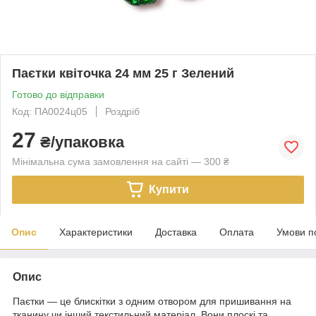
Паєтки квіточка 24 мм 25 г Зелений
Готово до відправки
Код: ПА0024ц05
Роздріб
27
₴/упаковка
Мінімальна сума замовлення на сайті — 300 ₴
Купити
Опис
Характеристики
Доставка
Оплата
Умови п
Опис
Паєтки — це блискітки з одним отвором для пришивання на
тканину чи інший текстильний матеріал. Вони плоскі та