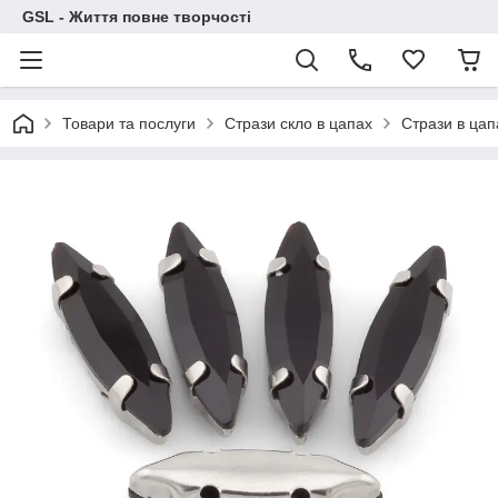
GSL - Життя повне творчості
Товари та послуги
Стрази скло в цапах
Стрази в цап