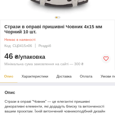
Стрази в оправі пришивні Човник 4х15 мм
Чорний 10 шт.
Немає в наявності
Код: СЦ0415л06
Роздріб
46
₴/упаковка
Мінімальна сума замовлення на сайті — 300 ₴
Опис
Характеристики
Доставка
Оплата
Умови п
Опис
Стрази в оправі "Човник" — це елегантні пришивні
декоративні елементи, які додадуть блиску та витонченості
вашим проєктам. Їхній витончений човникоподібний дизайн