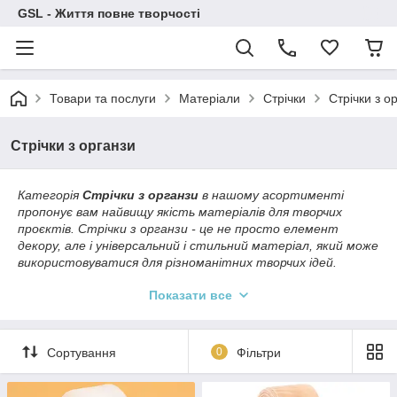
GSL - Життя повне творчості
Товари та послуги
Матеріали
Стрічки
Стрічки з о
Стрічки з органзи
Категорія
Стрічки з органзи
в нашому асортименті
пропонує вам найвищу якість матеріалів для творчих
проєктів. Стрічки з органзи - це не просто елемент
декору, але і універсальний і стильний матеріал, який може
використовуватися для різноманітних творчих ідей.
Стрічки ідеально підходять
Показати все
для скрапбукінгу, вишивки
стрічками та плетіння,
відкриваючи нескінченні
Сортування
0
Фільтри
можливості для творчого
вираження. Їх можна
застосовувати для