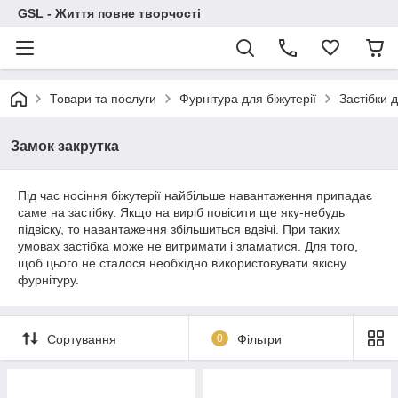
GSL - Життя повне творчості
Товари та послуги
Фурнітура для біжутерії
Застібки 
Замок закрутка
Під час носіння біжутерії найбільше навантаження припадає
саме на застібку. Якщо на виріб повісити ще яку-небудь
підвіску, то навантаження збільшиться вдвічі. При таких
умовах застібка може не витримати і зламатися. Для того,
щоб цього не сталося необхідно використовувати якісну
фурнітуру.
Сортування
0
Фільтри