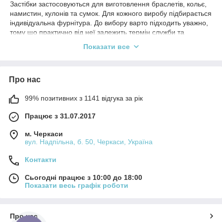
Застібки застосовуються для виготовлення браслетів, кольє,
намистин, кулонів та сумок. Для кожного виробу підбирається
індивідуальна фурнітура. До вибору варто підходить уважно,
тому що практично від неї залежить термін служби та
зовнішній вигляд прикрас. Її встановлюють в останню чергу.
Показати все
При виборі застібки дивляться такі показники вироби: розмір,
вага.
Про нас
99% позитивних з 1141 відгука за рік
Працює з 31.07.2017
м. Черкаси
вул. Надпільна, б. 50, Черкаси, Україна
Контакти
Сьогодні працює з 10:00 до 18:00
Показати весь графік роботи
Про нас